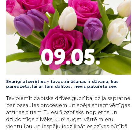
Svarīgi atcerēties – tavas zināšanas ir dāvana, kas
paredzēta, lai ar tām dalītos, nevis paturētu sev.
Tev piemīt dabiska dzīves gudrība, dziļa sapratne
par pasaules procesiem un spēja sniegt vērtīgas
atziņas citiem. Tu esi filozofisks, nopietns un
dziļdomīgs cilvēks, kurš augsti vērtē mieru,
vientulību un iespēju iedziļināties dzīves būtībā.