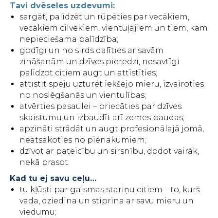
Tavi dvēseles uzdevumi:
sargāt, palīdzēt un rūpēties par vecākiem,
vecākiem cilvēkiem, vientuļajiem un tiem, kam
nepieciešama palīdzība;
godīgi un no sirds dalīties ar savām
zināšanām un dzīves pieredzi, nesavtīgi
palīdzot citiem augt un attīstīties;
attīstīt spēju uzturēt iekšējo mieru, izvairoties
no noslēgšanās un vientulības;
atvērties pasaulei – priecāties par dzīves
skaistumu un izbaudīt arī zemes baudas;
apzināti strādāt un augt profesionālajā jomā,
neatsakoties no pienākumiem;
dzīvot ar pateicību un sirsnību, dodot vairāk,
nekā prasot.
Kad tu ej savu ceļu…
tu kļūsti par gaismas stariņu citiem – to, kurš
vada, dziedina un stiprina ar savu mieru un
viedumu;