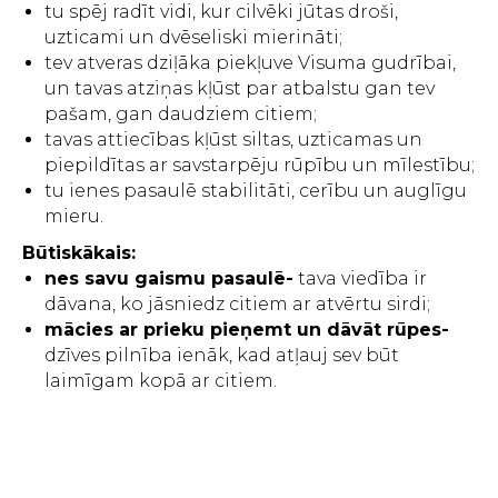
tu spēj radīt vidi, kur cilvēki jūtas droši,
uzticami un dvēseliski mierināti;
tev atveras dziļāka piekļuve Visuma gudrībai,
un tavas atziņas kļūst par atbalstu gan tev
pašam, gan daudziem citiem;
tavas attiecības kļūst siltas, uzticamas un
piepildītas ar savstarpēju rūpību un mīlestību;
tu ienes pasaulē stabilitāti, cerību un auglīgu
mieru.
Būtiskākais:
nes savu gaismu pasaulē-
tava viedība ir
dāvana, ko jāsniedz citiem ar atvērtu sirdi;
mācies ar prieku pieņemt un dāvāt rūpes-
dzīves pilnība ienāk, kad atļauj sev būt
laimīgam kopā ar citiem.