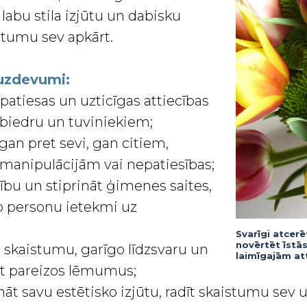
 labu stila izjūtu un dabisku
stumu sev apkārt.
 uzdevumi:
, patiesas un uzticīgas attiecības
sbiedru un tuviniekiem;
an pret sevi, gan citiem,
o manipulācijām vai nepatiesības;
ību un stiprināt ģimenes saites,
šo personu ietekmi uz
Svarīgi atcerē
novērtēt īstās
jo skaistumu, garīgo līdzsvaru un
laimīgajām at
t pareizos lēmumus;
nāt savu estētisko izjūtu, radīt skaistumu sev 