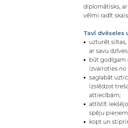
diplomātisks, ar
vēlmi radīt skai
Tavi dvēseles
uzturēt siltas
ar savu dzīve
būt godīgam g
izvairoties n
saglabāt uztic
izslēdzot tre
attiecībām;
attīstīt iekšē
spēju pieņem
kopt un stipri