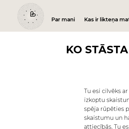
Par mani
Kas ir likteņa ma
KO STĀSTA
Tu esi cilvēks a
izkoptu skaistum
spēja rūpēties 
skaistumu un h
attiecībās. Tu e