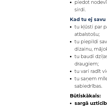
piedot nodevīb
sirdi.
Kad tu ej savu
tu kļūsti par 
atbalstošu;
tu piepildi sa
dizainu, mājo
tu baudi dziļa
draugiem;
tu vari radīt 
tu saņem mīle
sabiedrības.
Būtiskākais:
sargā uzticī