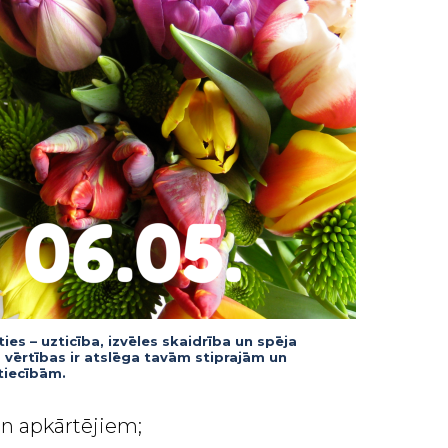
ties – uzticība, izvēles skaidrība un spēja
 vērtības ir atslēga tavām stiprajām un
tiecībām.
un apkārtējiem;