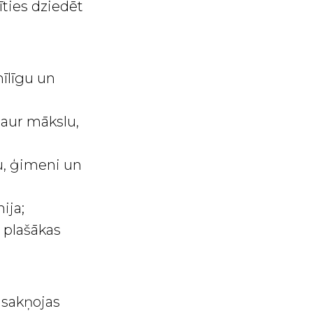
īties dziedēt
mīlīgu un
caur mākslu,
ru, ģimeni un
ija;
 plašākas
 sakņojas