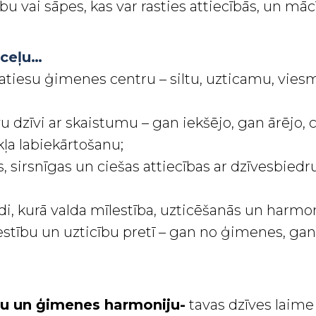
u vai sāpes, kas var rasties attiecībās, un māc
 ceļu…
patiesu ģimenes centru – siltu, uzticamu, vies
vu dzīvi ar skaistumu – gan iekšējo, gan ārējo, 
kļa labiekārtošanu;
s, sirsnīgas un ciešas attiecības ar dzīvesbied
vidi, kurā valda mīlestība, uzticēšanās un harmon
stību un uzticību pretī – gan no ģimenes, gan
bu un ģimenes harmoniju-
tavas dzīves laime