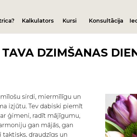
trica?
Kalkulators
Kursi
Konsultācija
Ie
 TAVA DZIMŠANAS DIENA
r mīlošu sirdi, miermīlīgu un
a izjūtu. Tev dabiski piemīt
par ģimeni, radīt mājīgumu,
armoniju gan mājās, gan
si taktisks, draudzīgs un