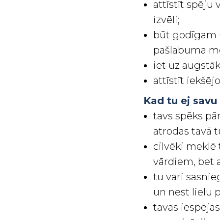
attīstīt spēju
izvēli;
būt godīgam u
pašlabuma mek
iet uz augstā
attīstīt iekšēj
Kad tu ej savu
tavs spēks pār
atrodas tavā 
cilvēki meklē
vārdiem, bet a
tu vari sasni
un nest lielu 
tavas iespējas