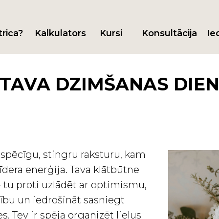
trica?
Kalkulators
Kursi
Konsultācija
Ie
TAVA DZIMŠANAS DIENA
r spēcīgu, stingru raksturu, kam
īdera enerģija. Tava klātbūtne
 tu proti uzlādēt ar optimismu,
ību un iedrošināt sasniegt
s. Tev ir spēja organizēt lielus