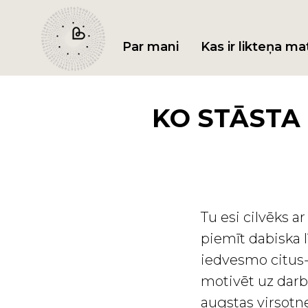
Par mani
Kas ir likteņa ma
KO STĀSTA 
Tu esi cilvēks a
piemīt dabiska l
iedvesmo citus-
motivēt uz darb
augstas virsotne