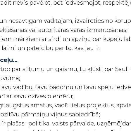
 vadīt nevis pavēlot, bet iedvesmojot, respektēj
n nesavtīgam vadītājam, izvairoties no korupc
lēšanas vai autoritāras varas izmantošanas;
kiem mērķiem ar sirdi un apziņu par kopējo l
o laimi un pateicību par to, kas jau ir.
 ceļu…
top par siltumu un gaismu, tu kļūsti par Sauli 
tuvumā;
 tavu vadību, tavu padomu un tavu spēju iedve
rī ar savu dzīves piemēru;
egt augstus amatus, vadīt lielus projektus, ap
pozitīvu pārmaiņu viļņus sabiedrībā;
 ir plašas- politika, valsts pārvalde, uzņēmējdar