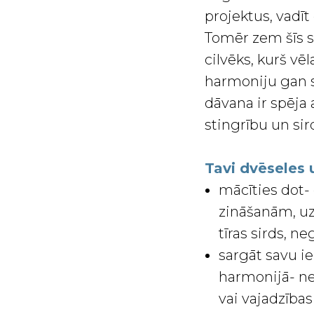
projektus, vadīt
Tomēr zem šīs st
cilvēks, kurš vē
harmoniju gan sa
dāvana ir spēja 
stingrību un sir
Tavi dvēseles
mācīties dot- 
zināšanām, uz
tīras sirds, ne
sargāt savu i
harmonijā- n
vai vajadzības 