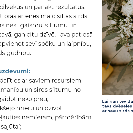
 cilvēkus un panākt rezultātus.
iprās ārienes mājo siltas sirds
las nest gaismu, siltumu un
vā, gan citu dzīvē. Tava patiesā
apvienot sevī spēku un laipnību,
ds gudrību.
 uzdevumi:
dalīties ar saviem resursiem,
manību un sirds siltumu no
gaidot neko pretī;
Lai gan tev d
tavs dvēseles 
ekšējo mieru un dzīvot
ar savu sirds
eļauties nemieram, pārmērībām
sajūtai;