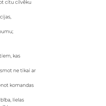
ot citu cilvēku
ijas,
abumu;
tiem, kas
smot ne tikai ar
vienot komandas
bība, lielas