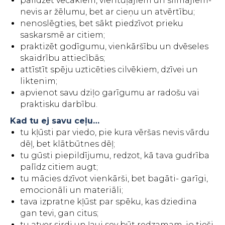
palīdzēt vecākiem, vientuļajiem un slimajiem-
nevis ar žēlumu, bet ar cieņu un atvērtību;
nenoslēgties, bet sākt piedzīvot prieku
saskarsmē ar citiem;
praktizēt godīgumu, vienkāršību un dvēseles
skaidrību attiecībās;
attīstīt spēju uzticēties cilvēkiem, dzīvei un
liktenim;
apvienot savu dziļo garīgumu ar radošu vai
praktisku darbību.
Kad tu ej savu ceļu…
tu kļūsti par viedo, pie kura vēršas nevis vārdu
dēļ, bet klātbūtnes dēļ;
tu gūsti piepildījumu, redzot, kā tava gudrība
palīdz citiem augt;
tu mācies dzīvot vienkārši, bet bagāti- garīgi,
emocionāli un materiāli;
tava izpratne kļūst par spēku, kas dziedina
gan tevi, gan citus;
tu atver sirdi un ļauj sev būt redzamam, jo tieši