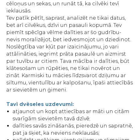
cēloņus un sekas, un runāt tā, ka cilvēki tevī
ieklausās.
Tev patīk pētīt, saprast, analizēt ne tikai datus,
bet arī cilvēkus, dzīvi un pasauli kopumā. Tev
piemīt spēcīga vēlme dalīties ar šo gudrību-
nevis moralizējot, bet iedvesmojot un dziedinot.
Noslēgtība var kļūt par izaicinājumu, jo vari
attālināties, iegrimt prāta pasaulē un aizmirst
par tuvību ar citiem. Tava mācība ir dalīties, būt
klātesošam un rūpēties, ne tikai novērot un
zināt. Karmiski tu mācies līdzsvarot dziļumu ar
siltumu, vientulību ar kalpošanu, īpaši attiecībās
ar sievietēm un ģimeni.
Tavi dvēseles uzdevumi:
atjaunot un kopt attiecības ar māti un citām
svarīgām sievietēm tavā dzīvē;
dalīties savās zināšanās, pieredzē un sapratnē,
pat ja šķiet, ka neviens neklausās;