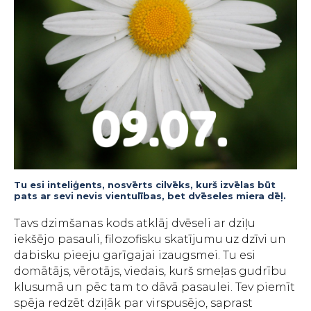
Tu esi inteliģents, nosvērts cilvēks, kurš izvēlas būt
pats ar sevi nevis vientulības, bet dvēseles miera dēļ.
Tavs dzimšanas kods atklāj dvēseli ar dziļu
iekšējo pasauli, filozofisku skatījumu uz dzīvi un
dabisku pieeju garīgajai izaugsmei. Tu esi
domātājs, vērotājs, viedais, kurš smeļas gudrību
klusumā un pēc tam to dāvā pasaulei. Tev piemīt
spēja redzēt dziļāk par virspusējo, saprast