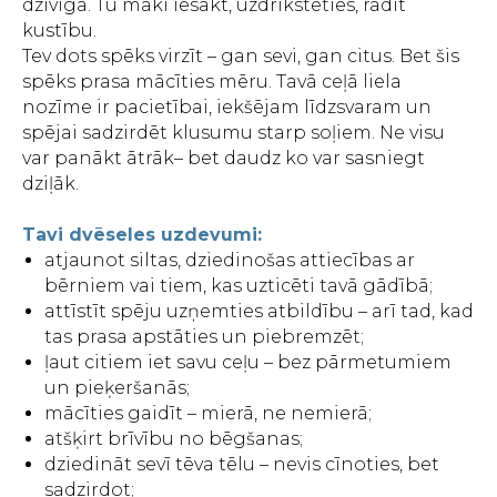
dzīvīga. Tu māki iesākt, uzdrīkstēties, radīt
kustību.
Tev dots spēks virzīt – gan sevi, gan citus. Bet šis
spēks prasa mācīties mēru. Tavā ceļā liela
nozīme ir pacietībai, iekšējam līdzsvaram un
spējai sadzirdēt klusumu starp soļiem. Ne visu
var panākt ātrāk– bet daudz ko var sasniegt
dziļāk.
Tavi dvēseles uzdevumi:
atjaunot siltas, dziedinošas attiecības ar
bērniem vai tiem, kas uzticēti tavā gādībā;
attīstīt spēju uzņemties atbildību – arī tad, kad
tas prasa apstāties un piebremzēt;
ļaut citiem iet savu ceļu – bez pārmetumiem
un pieķeršanās;
mācīties gaidīt – mierā, ne nemierā;
atšķirt brīvību no bēgšanas;
dziedināt sevī tēva tēlu – nevis cīnoties, bet
sadzirdot;