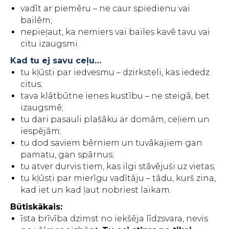
vadīt ar piemēru – ne caur spiedienu vai
bailēm;
nepieļaut, ka nemiers vai bailes kavē tavu vai
citu izaugsmi.
Kad tu ej savu ceļu…
tu kļūsti par iedvesmu – dzirksteli, kas iededz
citus;
tava klātbūtne ienes kustību – ne steigā, bet
izaugsmē;
tu dari pasauli plašāku ar domām, ceļiem un
iespējām;
tu dod saviem bērniem un tuvākajiem gan
pamatu, gan spārnus;
tu atver durvis tiem, kas ilgi stāvējuši uz vietas;
tu kļūsti par mierīgu vadītāju – tādu, kurš zina,
kad iet un kad ļaut nobriest laikam.
Būtiskākais:
īsta brīvība dzimst no iekšēja līdzsvara, nevis