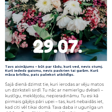
Tavs aicinājums – būt par tādu, kurš ved, nevis stumj.
Kurš iededz gaismu, nevis paskrien tai garām. Kurš
māca brīvību, pats paliekot atbildīgs.
Šajā dienā dzimst tie, kuri ierodas ar vēju matos
un dzirksteli sirdī. Tu nāc ar nemierīgu dvēseli –
kustīgu, meklējošu, nepieradināmu. Tu esi kā
pirmais gājējs pāri upei – tas, kurš nebaidās iet,
kad citi vēl tikai domā. Tava daba ir ugunīga un