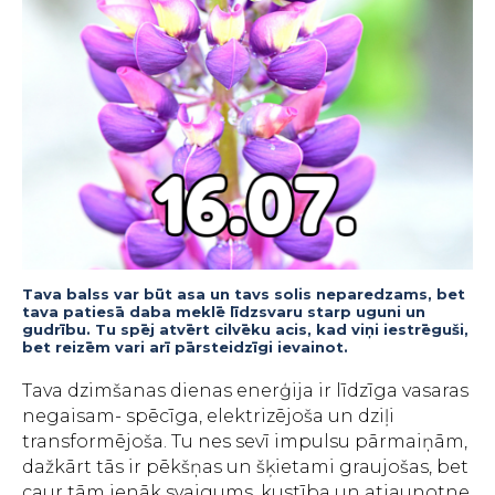
Tava balss var būt asa un tavs solis neparedzams, bet
tava patiesā daba meklē līdzsvaru starp uguni un
gudrību. Tu spēj atvērt cilvēku acis, kad viņi iestrēguši,
bet reizēm vari arī pārsteidzīgi ievainot.
Tava dzimšanas dienas enerģija ir līdzīga vasaras
negaisam- spēcīga, elektrizējoša un dziļi
transformējoša. Tu nes sevī impulsu pārmaiņām,
dažkārt tās ir pēkšņas un šķietami graujošas, bet
caur tām ienāk svaigums, kustība un atjaunotne.