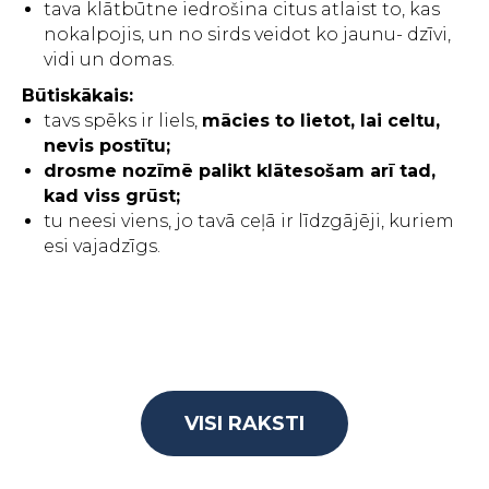
tava klātbūtne iedrošina citus atlaist to, kas
nokalpojis, un no sirds veidot ko jaunu- dzīvi,
vidi un domas.
Būtiskākais:
tavs spēks ir liels,
mācies to lietot, lai celtu,
nevis postītu;
drosme nozīmē palikt klātesošam arī tad,
kad viss grūst;
tu neesi viens, jo tavā ceļā ir līdzgājēji, kuriem
esi vajadzīgs.
VISI RAKSTI