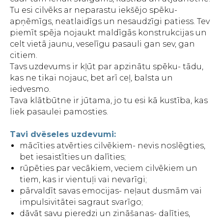
Tu esi cilvēks ar neparastu iekšējo spēku-
apņēmīgs, neatlaidīgs un nesaudzīgi patiess. Tev
piemīt spēja nojaukt maldīgās konstrukcijas un
celt vietā jaunu, veselīgu pasauli gan sev, gan
citiem.
Tavs uzdevums ir kļūt par apzinātu spēku- tādu,
kas ne tikai nojauc, bet arī ceļ, balsta un
iedvesmo.
Tava klātbūtne ir jūtama, jo tu esi kā kustība, kas
liek pasaulei pamosties.
Tavi dvēseles uzdevumi:
mācīties atvērties cilvēkiem- nevis noslēgties,
bet iesaistīties un dalīties;
rūpēties par vecākiem, veciem cilvēkiem un
tiem, kas ir vientuļi vai nevarīgi;
pārvaldīt savas emocijas- neļaut dusmām vai
impulsivitātei sagraut svarīgo;
dāvāt savu pieredzi un zināšanas- dalīties,