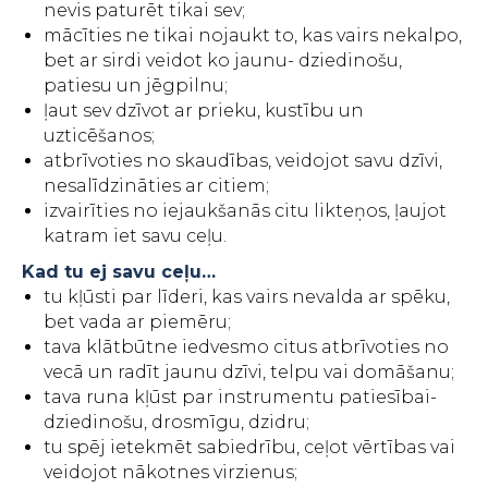
nevis paturēt tikai sev;
mācīties ne tikai nojaukt to, kas vairs nekalpo,
bet ar sirdi veidot ko jaunu- dziedinošu,
patiesu un jēgpilnu;
ļaut sev dzīvot ar prieku, kustību un
uzticēšanos;
atbrīvoties no skaudības, veidojot savu dzīvi,
nesalīdzināties ar citiem;
izvairīties no iejaukšanās citu likteņos, ļaujot
katram iet savu ceļu.
Kad tu ej savu ceļu…
tu kļūsti par līderi, kas vairs nevalda ar spēku,
bet vada ar piemēru;
tava klātbūtne iedvesmo citus atbrīvoties no
vecā un radīt jaunu dzīvi, telpu vai domāšanu;
tava runa kļūst par instrumentu patiesībai-
dziedinošu, drosmīgu, dzidru;
tu spēj ietekmēt sabiedrību, ceļot vērtības vai
veidojot nākotnes virzienus;