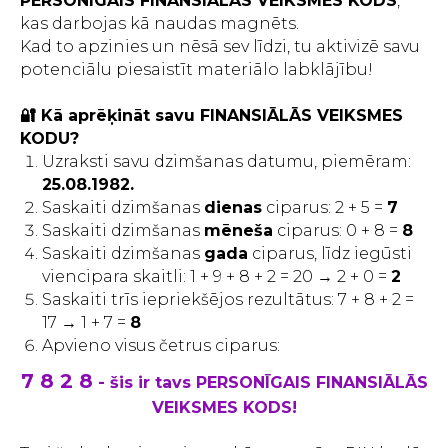
PERSONĪGAIS FINANSIĀLĀS VEIKSMES KODS
,
kas darbojas kā naudas magnēts.
Kad to apzinies un nēsā sev līdzi, tu aktivizē savu
potenciālu piesaistīt materiālo labklājību!
🔐 Kā aprēķināt savu FINANSIĀLĀS VEIKSMES
KODU?
Uzraksti savu dzimšanas datumu, piemēram:
25.08.1982.
Saskaiti dzimšanas
dienas
ciparus: 2 + 5 =
7
Saskaiti dzimšanas
mēneša
ciparus: 0 + 8 =
8
Saskaiti dzimšanas
gada
ciparus, līdz iegūsti
viencipara skaitli: 1 + 9 + 8 + 2 = 20 → 2 + 0 =
2
Saskaiti trīs iepriekšējos rezultātus: 7 + 8 + 2 =
17 → 1 + 7 =
8
Apvieno visus četrus ciparus:
7 8 2 8
- šis ir tavs PERSONĪGAIS FINANSIĀLĀS
VEIKSMES KODS!