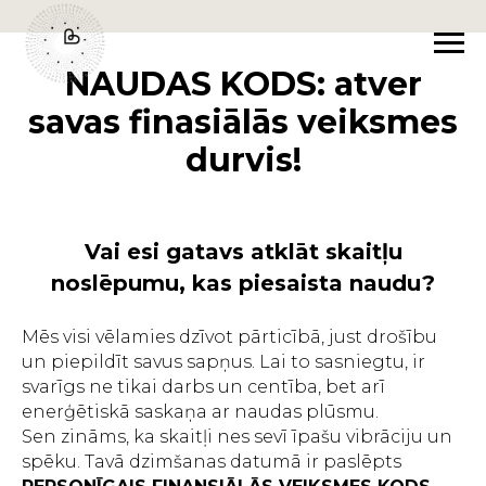
NAUDAS KODS: atver
savas finasiālās veiksmes
durvis!
Vai esi gatavs atklāt skaitļu
noslēpumu, kas piesaista naudu?
Mēs visi vēlamies dzīvot pārticībā, just drošību
un piepildīt savus sapņus. Lai to sasniegtu, ir
svarīgs ne tikai darbs un centība, bet arī
enerģētiskā saskaņa ar naudas plūsmu.
Sen zināms, ka skaitļi nes sevī īpašu vibrāciju un
spēku. Tavā dzimšanas datumā ir paslēpts