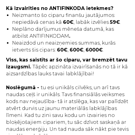
Kā izvairīties no ANTIFINKODA ietekmes?
Neizmanto šo ciparu finanšu jautājumos:
nepiedāvā cenas kā
60€
, labāk izvēlies
59€
.
Neplāno darījumus mēneša datumā, kas
atbilst ANTIFINKODAM
.
Neaizdod un neaizņemies summas, kurās
ietverts šis cipars:
60€
,
600€
,
6000€
.
Viss, kas saistīts ar šo ciparu, var bremzēt tavu
izaugsmi.
Tāpēc apzināta izvairīšanās no tā ir kā
aizsardzības lauks tavai labklājībai!
Noslēgumā -
tu esi unikāls cilvēks, un arī tavs
naudas ceļš ir unikāls. Tavs finansiālās veiksmes
kods nav nejaušība- tā ir atslēga, kas var palīdzēt
atvērt durvis uz jaunu materiālās labklājības
līmeni. Kad tu zini savu kodu un izvairies no
bloķējošajiem cipariem, tu sāc dzīvot saskaņā ar
naudas enerģiju. Un tad nauda sāk nākt pie tevis