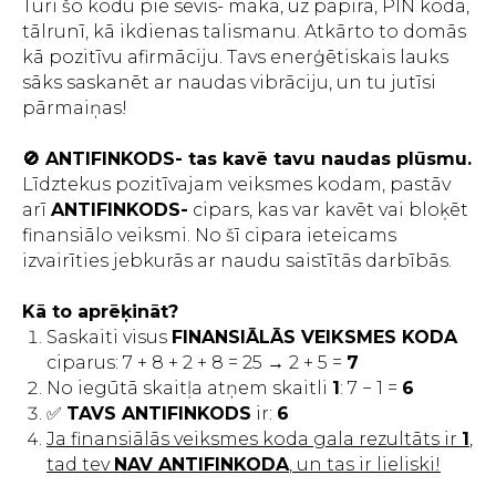
Turi šo kodu pie sevis- makā, uz papīra, PIN kodā,
tālrunī, kā ikdienas talismanu. Atkārto to domās
kā pozitīvu afirmāciju. Tavs enerģētiskais lauks
sāks saskanēt ar naudas vibrāciju, un tu jutīsi
pārmaiņas!
🚫 ANTIFINKODS- tas kavē tavu naudas plūsmu.
Līdztekus pozitīvajam veiksmes kodam, pastāv
arī
ANTIFINKODS-
cipars, kas var kavēt vai bloķēt
finansiālo veiksmi. No šī cipara ieteicams
izvairīties jebkurās ar naudu saistītās darbībās.
Kā to aprēķināt?
Saskaiti visus
FINANSIĀLĀS VEIKSMES KODA
ciparus: 7 + 8 + 2 + 8 = 25 → 2 + 5 =
7
No iegūtā skaitļa atņem skaitli
1
: 7 − 1 =
6
✅
TAVS ANTIFINKODS
ir:
6
Ja finansiālās veiksmes koda gala rezultāts ir
1
,
tad tev
NAV ANTIFINKODA
, un tas ir lieliski!