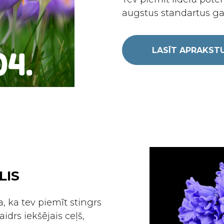
augstus standartus ga
LASĪT APRAKST
LIS
 ka tev piemīt stingrs
idrs iekšējais ceļš,