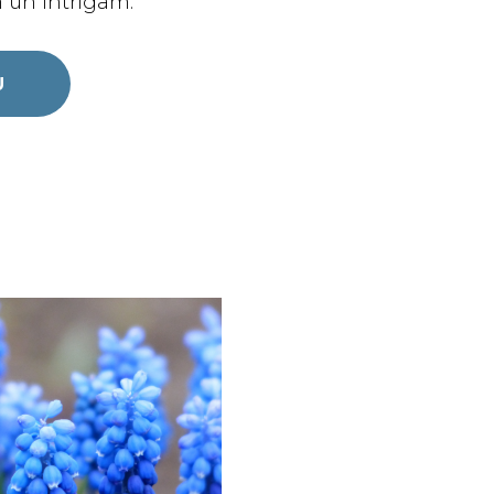
 un intrigām.
U