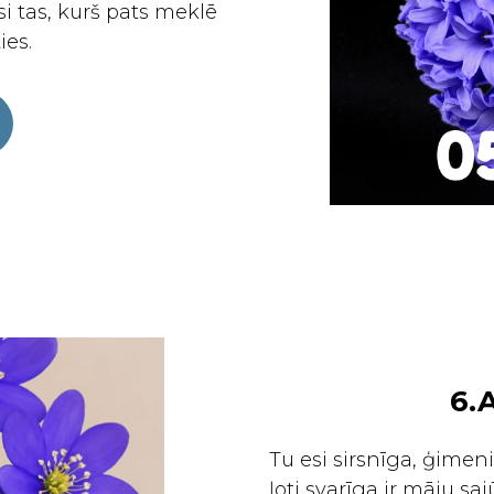
i tas, kurš pats meklē
ies.
6.
Tu esi sirsnīga, ģimen
ļoti svarīga ir māju sa