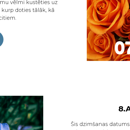
mu vēlmi kustēties uz
 kurp doties tālāk, kā
citiem.
8.
Šis dzimšanas datums 