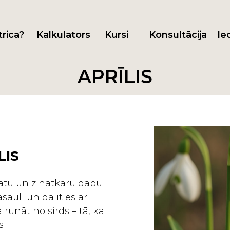
trica?
Kalkulators
Kursi
Konsultācija
Ie
APRĪLIS
LIS
rātu un zinātkāru dabu.
sauli un dalīties ar
runāt no sirds – tā, ka
i.