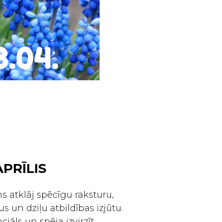
APRĪLIS
 atklāj spēcīgu raksturu,
 un dziļu atbildības izjūtu.
ciāls un spēja izvirzīt