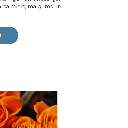
valda miers, maigums un
U