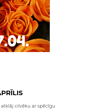
APRĪLIS
atklāj cilvēku ar spēcīgu