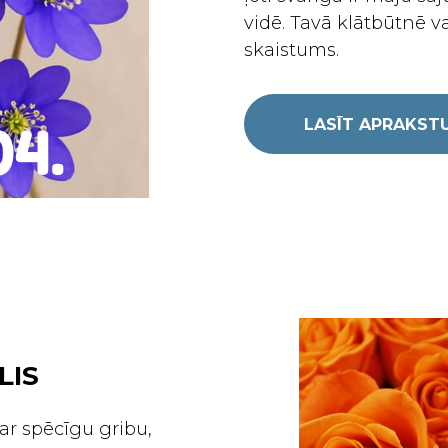
vidē. Tavā klātbūtnē 
skaistums.
LASĪT APRAKST
LIS
 ar spēcīgu gribu,