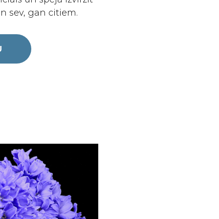
n sev, gan citiem.
U