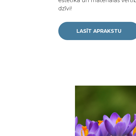
estētika un materiālās vērtīb
dzīvi!
LASĪT APRAKSTU