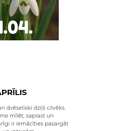
APRĪLIS
un dvēseliski dziļš cilvēks.
me mīlēt, saprast un
arīgi ir iemācīties pasargāt