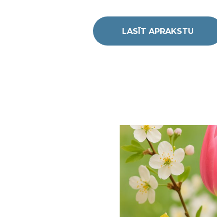
LASĪT APRAKSTU