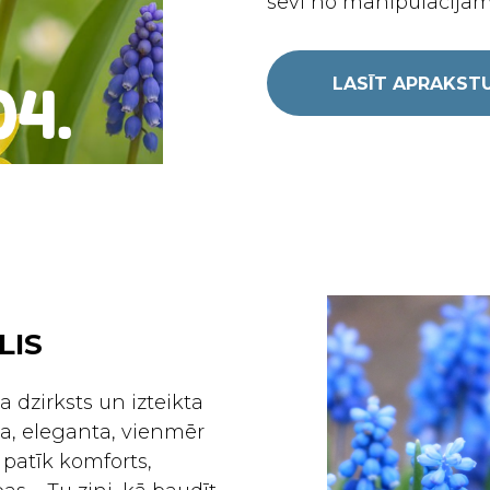
sevi no manipulācijām
LASĪT APRAKST
LIS
 dzirksts un izteikta
īga, eleganta, vienmēr
 patīk komforts,