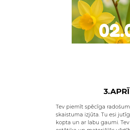
3.APRĪ
Tev piemīt spēcīga radošuma
skaistuma izjūta. Tu esi jut
kopta un ar labu gaumi. Tev