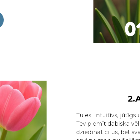
2.
Tu esi intuitīvs, jūtīgs 
Tev piemīt dabiska vēl
dziedināt citus, bet sv