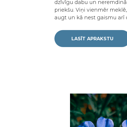
dzīvīgu dabu un neremdinā
priekšu. Viņi vienmēr meklē,
augt un kā nest gaismu arī 
LASĪT APRAKSTU