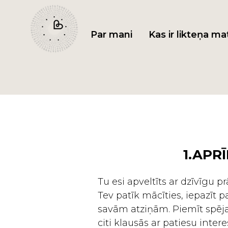
Par mani
Kas ir likteņa ma
1.APRĪ
Tu esi apveltīts ar dzīvīgu p
Tev patīk mācīties, iepazīt pa
savām atziņām. Piemīt spēja 
citi klausās ar patiesu interes