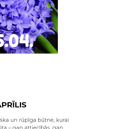
APRĪLIS
iska un rūpīga būtne, kurai
jūta – gan attiecībās, gan