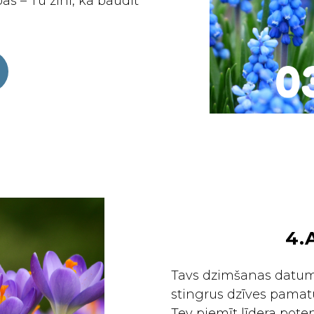
as – Tu zini, kā baudīt
4.
Tavs dzimšanas datums
stingrus dzīves pamatus
Tev piemīt līdera poten