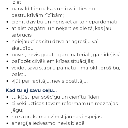
iziet;
pārvaldīt impulsus un izvairīties no
destruktīvām rīcībām;
cienīt dzīvību un neriskēt ar to nepārdomāti;
atlaist pagātni un neķerties pie tā, kas jau
sabrucis;
neiejaukties citu dzīvē ar agresiju vai
skaudību;
būvēt, nevis graut – gan materiāli, gan idejiski;
palīdzēt cilvēkiem krīzes situācijās;
veidot savu stabilu pamatu – mājokli, drošību,
balstu;
kļūt par radītāju, nevis postītāju.
Kad tu ej savu ceļu…
tu kļūsti par spēcīgu un cienītu līderi;
cilvēki uzticas Tavām reformām un redz tajās
jēgu;
no sabrukuma dzimst jaunas iespējas;
enerģija iedvesmo, nevis biedē;