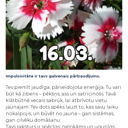
Impulsivitāte ir tavs galvenais pārbaudījums.
Tev piemīt jaudīga, pārveidojoša enerģija. Tu vari
būt kā zibens – pēkšņs, ass un satricinošs. Tavā
klātbūtnē vecais sabrūk, lai atbrīvotu vietu
jaunajam. Tev dots spēks lauzt to, kas savu laiku
nokalpojis, un būvēt no jauna – gan sistēmas,
gan cilvēku domāšanu.
Tavs raksturs ir spēcīgs, nelokāms un ugunīgs.