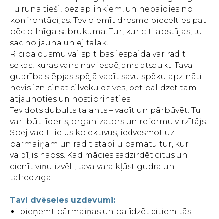
Tu runā tieši, bez aplinkiem, un nebaidies no
konfrontācijas. Tev piemīt drosme piecelties pat
pēc pilnīga sabrukuma. Tur, kur citi apstājas, tu
sāc no jauna un ej tālāk.
Rīcība dusmu vai spītības iespaidā var radīt
sekas, kuras vairs nav iespējams atsaukt. Tava
gudrība slēpjas spējā vadīt savu spēku apzināti –
nevis iznīcināt cilvēku dzīves, bet palīdzēt tām
atjaunoties un nostiprināties.
Tev dots dubults talants – vadīt un pārbūvēt. Tu
vari būt līderis, organizators un reformu virzītājs.
Spēj vadīt lielus kolektīvus, iedvesmot uz
pārmaiņām un radīt stabilu pamatu tur, kur
valdījis haoss. Kad mācies sadzirdēt citus un
cienīt viņu izvēli, tava vara kļūst gudra un
tālredzīga.
Tavi dvēseles uzdevumi:
pieņemt pārmaiņas un palīdzēt citiem tās