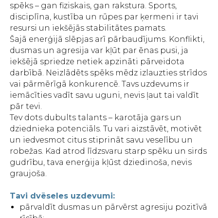
spēks – gan fiziskais, gan rakstura. Sports,
disciplīna, kustība un rūpes par ķermeni ir tavi
resursi un iekšējās stabilitātes pamats.
Šajā enerģijā slēpjas arī pārbaudījums. Konflikti,
dusmas un agresija var kļūt par ēnas pusi, ja
iekšējā spriedze netiek apzināti pārveidota
darbībā. Neizlādēts spēks mēdz izlauzties strīdos
vai pārmērīgā konkurencē. Tavs uzdevums ir
iemācīties vadīt savu uguni, nevis ļaut tai valdīt
pār tevi.
Tev dots dubults talants – karotāja gars un
dziednieka potenciāls. Tu vari aizstāvēt, motivēt
un iedvesmot citus stiprināt savu veselību un
robežas. Kad atrod līdzsvaru starp spēku un sirds
gudrību, tava enerģija kļūst dziedinoša, nevis
graujoša.
Tavi dvēseles uzdevumi:
pārvaldīt dusmas un pārvērst agresiju pozitīvā