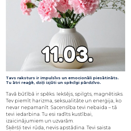
Tavs raksturs ir impulsīvs un emocionāli piesātināts.
Tu ātri reaģē, dziļi izjūti un spēcīgi pārdzīvo.
Tavā būtībā ir spēks. Iekšējs, spilgts, magnētisks.
Tev piemīt harizma, seksualitāte un enerģija, ko
nevar nepamanīt. Sacensība tevi nebaida – tā
tevi iedarbina. Tu esi radīts kustībai,
izaicinājumiem un uzvarām.
Šķēršļi tevi rūda, nevis apstādina. Tevi saista