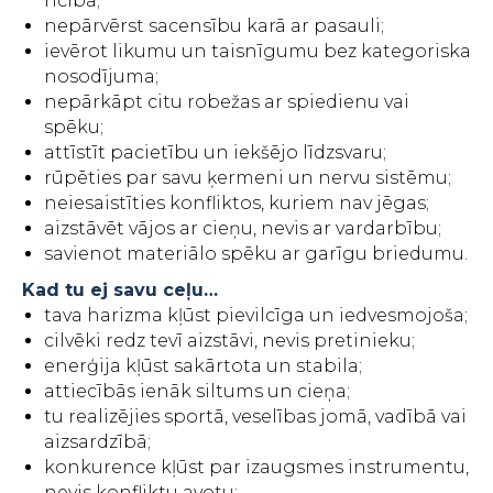
rīcībā;
nepārvērst sacensību karā ar pasauli;
ievērot likumu un taisnīgumu bez kategoriska
nosodījuma;
nepārkāpt citu robežas ar spiedienu vai
spēku;
attīstīt pacietību un iekšējo līdzsvaru;
rūpēties par savu ķermeni un nervu sistēmu;
neiesaistīties konfliktos, kuriem nav jēgas;
aizstāvēt vājos ar cieņu, nevis ar vardarbību;
savienot materiālo spēku ar garīgu briedumu.
Kad tu ej savu ceļu…
tava harizma kļūst pievilcīga un iedvesmojoša;
cilvēki redz tevī aizstāvi, nevis pretinieku;
enerģija kļūst sakārtota un stabila;
attiecībās ienāk siltums un cieņa;
tu realizējies sportā, veselības jomā, vadībā vai
aizsardzībā;
konkurence kļūst par izaugsmes instrumentu,
nevis konfliktu avotu;