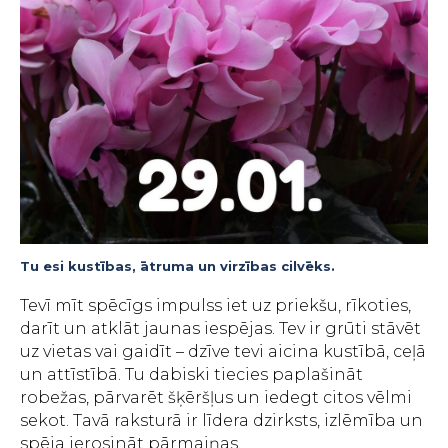
Tu esi kustības, ātruma un virzības cilvēks.
Tevī mīt spēcīgs impulss iet uz priekšu, rīkoties,
darīt un atklāt jaunas iespējas. Tev ir grūti stāvēt
uz vietas vai gaidīt – dzīve tevi aicina kustībā, ceļā
un attīstībā. Tu dabiski tiecies paplašināt
robežas, pārvarēt šķēršļus un iedegt citos vēlmi
sekot. Tavā raksturā ir līdera dzirksts, izlēmība un
spēja ierosināt pārmaiņas.