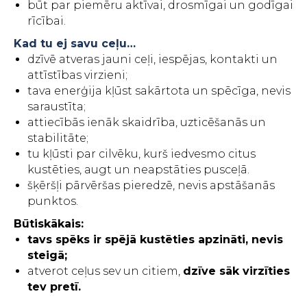
būt par piemēru aktīvai, drosmīgai un godīgai
rīcībai.
Kad tu ej savu ceļu…
dzīvē atveras jauni ceļi, iespējas, kontakti un
attīstības virzieni;
tava enerģija kļūst sakārtota un spēcīga, nevis
saraustīta;
attiecībās ienāk skaidrība, uzticēšanās un
stabilitāte;
tu kļūsti par cilvēku, kurš iedvesmo citus
kustēties, augt un neapstāties pusceļā.
šķēršļi pārvēršas pieredzē, nevis apstāšanās
punktos.
Būtiskākais:
tavs spēks ir spējā kustēties apzināti, nevis
steigā;
atverot ceļus sev un citiem,
dzīve sāk virzīties
tev pretī.