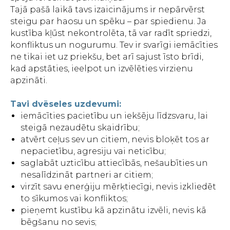
Tajā pašā laikā tavs izaicinājums ir nepārvērst
steigu par haosu un spēku – par spiedienu. Ja
kustība kļūst nekontrolēta, tā var radīt spriedzi,
konfliktus un nogurumu. Tev ir svarīgi iemācīties
ne tikai iet uz priekšu, bet arī sajust īsto brīdi,
kad apstāties, ieelpot un izvēlēties virzienu
apzināti.
Tavi dvēseles uzdevumi:
iemācīties pacietību un iekšēju līdzsvaru, lai
steigā nezaudētu skaidrību;
atvērt ceļus sev un citiem, nevis bloķēt tos ar
nepacietību, agresiju vai neticību;
saglabāt uzticību attiecībās, nešaubīties un
nesalīdzināt partneri ar citiem;
virzīt savu enerģiju mērķtiecīgi, nevis izkliedēt
to sīkumos vai konfliktos;
pieņemt kustību kā apzinātu izvēli, nevis kā
bēgšanu no sevis;