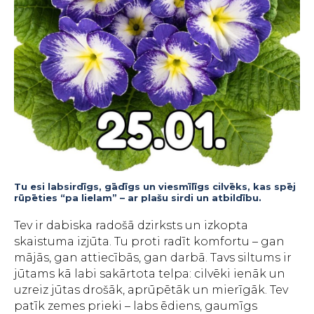
Tu esi labsirdīgs, gādīgs un viesmīlīgs cilvēks, kas spēj
rūpēties “pa lielam” – ar plašu sirdi un atbildību.
Tev ir dabiska radošā dzirksts un izkopta
skaistuma izjūta. Tu proti radīt komfortu – gan
mājās, gan attiecībās, gan darbā. Tavs siltums ir
jūtams kā labi sakārtota telpa: cilvēki ienāk un
uzreiz jūtas drošāk, aprūpētāk un mierīgāk. Tev
patīk zemes prieki – labs ēdiens, gaumīgs