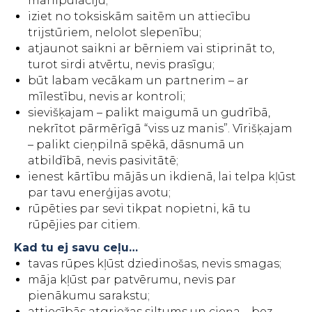
manipulāciju;
iziet no toksiskām saitēm un attiecību
trijstūriem, nelolot slepenību;
atjaunot saikni ar bērniem vai stiprināt to,
turot sirdi atvērtu, nevis prasīgu;
būt labam vecākam un partnerim – ar
mīlestību, nevis ar kontroli;
sievišķajam – palikt maigumā un gudrībā,
nekrītot pārmērīgā “viss uz manis”. Vīrišķajam
– palikt cieņpilnā spēkā, dāsnumā un
atbildībā, nevis pasivitātē;
ienest kārtību mājās un ikdienā, lai telpa kļūst
par tavu enerģijas avotu;
rūpēties par sevi tikpat nopietni, kā tu
rūpējies par citiem.
Kad tu ej savu ceļu…
tavas rūpes kļūst dziedinošas, nevis smagas;
māja kļūst par patvērumu, nevis par
pienākumu sarakstu;
attiecībās atgriežas siltums un cieņa – bez