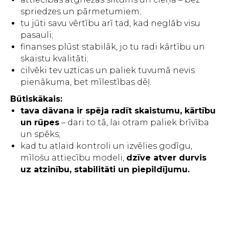
spriedzes un pārmetumiem;
tu jūti savu vērtību arī tad, kad neglāb visu
pasauli;
finanses plūst stabilāk, jo tu radi kārtību un
skaistu kvalitāti;
cilvēki tev uzticas un paliek tuvumā nevis
pienākuma, bet mīlestības dēļ.
Būtiskākais:
tava dāvana ir spēja radīt skaistumu, kārtību
un rūpes
– dari to tā, lai otram paliek brīvība
un spēks;
kad tu atlaid kontroli un izvēlies godīgu,
mīlošu attiecību modeli,
dzīve atver durvis
uz atzinību, stabilitāti un piepildījumu.