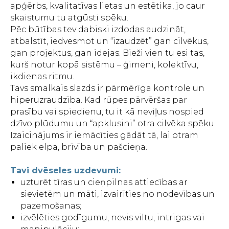
apģērbs, kvalitatīvas lietas un estētika, jo caur
skaistumu tu atgūsti spēku.
Pēc būtības tev dabiski izdodas audzināt,
atbalstīt, iedvesmot un “izaudzēt” gan cilvēkus,
gan projektus, gan idejas. Bieži vien tu esi tas,
kurš notur kopā sistēmu – ģimeni, kolektīvu,
ikdienas ritmu.
Tavs smalkais slazds ir pārmērīga kontrole un
hiperuzraudzība. Kad rūpes pārvēršas par
prasību vai spiedienu, tu it kā neviļus nospied
dzīvo plūdumu un “apklusini” otra cilvēka spēku.
Izaicinājums ir iemācīties gādāt tā, lai otram
paliek elpa, brīvība un pašcieņa.
Tavi dvēseles uzdevumi:
uzturēt tīras un cieņpilnas attiecības ar
sievietēm un māti, izvairīties no nodevības un
pazemošanas;
izvēlēties godīgumu, nevis viltu, intrigas vai