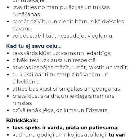
un tuvākajiem;
izvairīties no manipulācijas un tukšas
runāšanas;
sargāt dzīvību un cienīt bērnus kā dvēseles
dāvanu;
veidot stabilitāti, nezaudējot vieglumu.
Kad tu ej savu ceļu…
tavs vārds kļūst uzticams un iedarbīgs;
cilvēki tevi uzklausa un respektē;
atveras iespējas mācīt, runāt, rakstīt un vadīt;
tu kļūsti par tiltu starp zināšanām un
cilvēkiem;
attiecības kļūst sirsnīgākas un godīgākas;
prāts kļūst skaidrs, un iekšējais nemiers
rimstas;
dzīvē ienāk jēga, dziļums un līdzsvars.
Būtiskākais:
tavs spēks ir vārdā, prātā un patiesumā;
kad runā godīgi un rīkojies atbildīgi,
tu vari