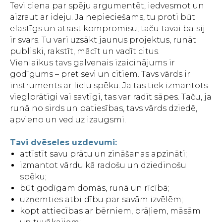
Tevi ciena par spēju argumentēt, iedvesmot un
aizraut ar ideju. Ja nepieciešams, tu proti būt
elastīgs un atrast kompromisu, taču tavai balsij
ir svars. Tu vari uzsākt jaunus projektus, runāt
publiski, rakstīt, mācīt un vadīt citus.
Vienlaikus tavs galvenais izaicinājums ir
godīgums – pret sevi un citiem. Tavs vārds ir
instruments ar lielu spēku. Ja tas tiek izmantots
vieglprātīgi vai savtīgi, tas var radīt sāpes. Taču, ja
runā no sirds un patiesības, tavs vārds dziedē,
apvieno un ved uz izaugsmi.
Tavi dvēseles uzdevumi:
attīstīt savu prātu un zināšanas apzināti;
izmantot vārdu kā radošu un dziedinošu
spēku;
būt godīgam domās, runā un rīcībā;
uzņemties atbildību par savām izvēlēm;
kopt attiecības ar bērniem, brāļiem, māsām