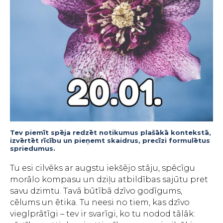
Tev piemīt spēja redzēt notikumus plašākā kontekstā,
izvērtēt rīcību un pieņemt skaidrus, precīzi formulētus
spriedumus.
Tu esi cilvēks ar augstu iekšējo stāju, spēcīgu
morālo kompasu un dziļu atbildības sajūtu pret
savu dzimtu. Tavā būtībā dzīvo godīgums,
cēlums un ētika. Tu neesi no tiem, kas dzīvo
vieglprātīgi – tev ir svarīgi, ko tu nodod tālāk: