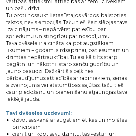
vērtības, attieksmi, attiecības ar zemi, cilvēkiem
un pašu dzīvi.
Tu proti nosaukt lietas īstajos vārdos, balstoties
faktos, nevis emocijās. Taču tieši šeit slēpjas tavs
izaicinājums – nepārvērst patiesību par
spriedumu un stingrību par nosodījumu.
Tava dvēsele ir aicināta kalpot augstākiem
likumiem – godam, sirdsapziņai, patiesumam un
dzimtas nepārtrauktībai. Tu esi kā tilts starp
pagātni un nākotni, starp senču gudrību un
jauno paaudzi. Dažkārt šis ceļš nes
pārbaudījumus attiecībās ar radiniekiem, senas
aizvainojuma vai atstumtības sajūtas, taču tieši
caur piedošanu un pieņemšanu atjaunojas tava
iekšējā jauda.
Tavi dvēseles uzdevumi:
dzīvot saskaņā ar augstiem ētikas un morāles
principiem;
cienīt un kopt savu dzimtu, tās vēsturi un