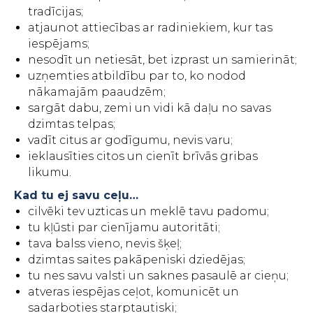
tradīcijas;
atjaunot attiecības ar radiniekiem, kur tas
iespējams;
nesodīt un netiesāt, bet izprast un samierināt;
uzņemties atbildību par to, ko nodod
nākamajām paaudzēm;
sargāt dabu, zemi un vidi kā daļu no savas
dzimtas telpas;
vadīt citus ar godīgumu, nevis varu;
ieklausīties citos un cienīt brīvās gribas
likumu.
Kad tu ej savu ceļu…
cilvēki tev uzticas un meklē tavu padomu;
tu kļūsti par cienījamu autoritāti;
tava balss vieno, nevis šķeļ;
dzimtas saites pakāpeniski dziedējas;
tu nes savu valsti un saknes pasaulē ar cieņu;
atveras iespējas ceļot, komunicēt un
sadarboties starptautiski;