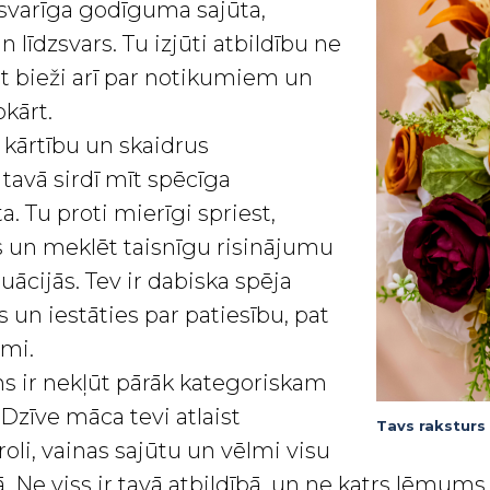
r svarīga godīguma sajūta,
n līdzsvars. Tu izjūti atbildību ne
bet bieži arī par notikumiem un
kārt.
 kārtību un skaidrus
tavā sirdī mīt spēcīga
. Tu proti mierīgi spriest,
us un meklēt taisnīgu risinājumu
tuācijās. Tev ir dabiska spēja
s un iestāties par patiesību, pat
smi.
ms ir nekļūt pārāk kategoriskam
Dzīve māca tevi atlaist
Tavs raksturs i
li, vainas sajūtu un vēlmi visu
tā. Ne viss ir tavā atbildībā, un ne katrs lēmums