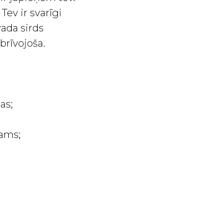
Tev ir svarīgi
ada sirds
brīvojoša.
as;
šams;