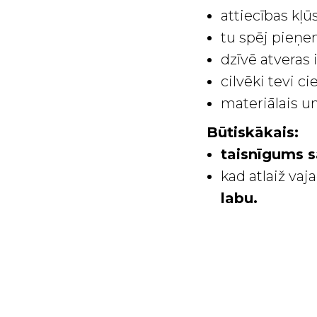
attiecības kļū
tu spēj pieņe
dzīvē atveras i
cilvēki tevi 
materiālais u
Būtiskākais:
taisnīgums s
kad atlaiž vaj
labu.