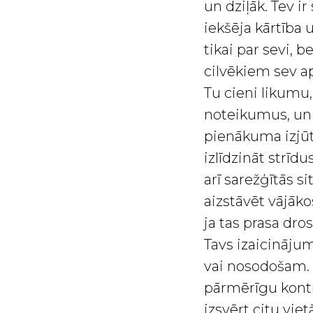
un dziļāk. Tev i
iekšēja kārtība u
tikai par sevi, 
cilvēkiem sev ap
Tu cieni likumu,
noteikumus, un 
pienākuma izjūta
izlīdzināt strīd
arī sarežģītās si
aizstāvēt vājāko
ja tas prasa dro
Tavs izaicināju
vai nosodošam. 
pārmērīgu kontro
izsvērt citu vie