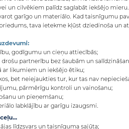
ei un cilvēkiem palīdz saglabāt iekšējo mieru. 
svarot garīgo un materiālo. Kad taisnīgumu pav
spriedums, tava ietekme kļūst dziedinoša un at
 uzdevumi:
cību, godīgumu un cieņu attiecībās;
u, drošu partnerību bez šaubām un salīdzināšan
ā ar likumiem un iekšējo ētiku;
kos, bet neiejaukties tur, kur tas nav nepiecie
jumu, pārmērīgu kontroli un vainošanu;
došanu un pieņemšanu;
riālo labklājību ar garīgu izaugsmi.
 ceļu…
tājas līdzsvars un taisnīguma sajūta;