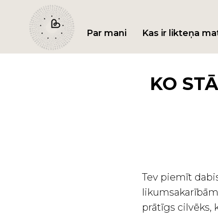
Par mani
Kas ir likteņa ma
KO STĀ
Tev piemīt dabi
likumsakarībām. 
prātīgs cilvēks, 