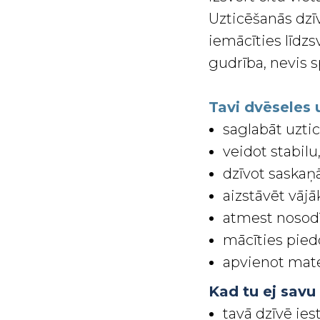
Uzticēšanās dzīv
iemācīties līdz
gudrība, nevis 
Tavi dvēseles
saglabāt uzti
veidot stabil
dzīvot saskaņ
aizstāvēt vājā
atmest nosodī
mācīties pie
apvienot mate
Kad tu ej savu
tavā dzīvē ies