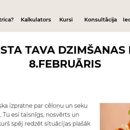
trica?
Kalkulators
Kursi
Konsultācija
Ie
STA TAVA DZIMŠANAS 
8.FEBRUĀRIS
ska izpratne par cēloņu un seku
Tu esi taisnīgs, nosvērts un
kurš spēj redzēt situācijas plašāk