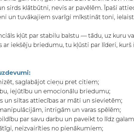
n sirds klātbūtni, nevis ar pavēlēm. Īpaši attie
i un tuvākajiem svarīgi mīkstināt toni, ielais
nciāls kļūt par stabilu balstu — tādu, uz kuru v
 ar iekšēju briedumu, tu kļūsti par līderi, kur
 uzdevumi:
izēt, saglabājot cieņu pret citiem;
tību, iejūtību un emocionālu briedumu;
 un siltas attiecības ar māti un sievietēm;
o manipulācijām, intrigām un varas spēlēm;
ildību par savu darbu un paveikt to līdz galam
ātīgi, neizvairīties no pienākumiem;