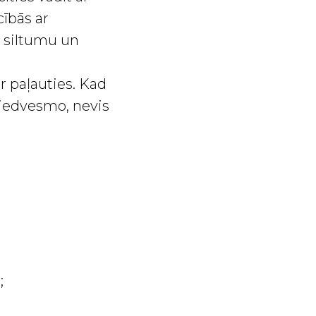
cībās ar
t siltumu un
ar paļauties. Kad
š iedvesmo, nevis
;