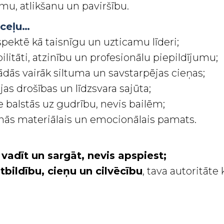
mu, atlikšanu un paviršību.
 ceļu…
espektē kā taisnīgu un uzticamu līderi;
ilitāti, atzinību un profesionālu piepildījumu;
ādās vairāk siltuma un savstarpējas cieņas;
as drošības un līdzsvara sajūta;
e balstās uz gudrību, nevis bailēm;
inās materiālais un emocionālais pamats.
 vadīt un sargāt, nevis apspiest;
atbildību, cieņu un cilvēcību
, tava autoritāte