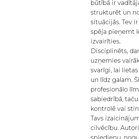
būtībā ir vadītā
strukturēt un no
situācijās. Tev 
spēja pieņemt 
izvairīties.
Disciplinēts, da
uzņemies vairāk
svarīgi, lai lieta
un līdz galam. Š
profesionālo lī
sabiedrībā, taču
kontrolē vai stin
Tavs izaicinājum
cilvēcību. Autori
spiedienu, nogur