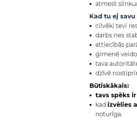
atmest slinku
Kad tu ej savu
cilvēki tevi r
darbs nes stab
attiecībās par
ģimenē veidoj
tava autoritāt
dzīvē nostipr
Būtiskākais:
tavs spēks ir
kad
izvēlies 
noturīga.