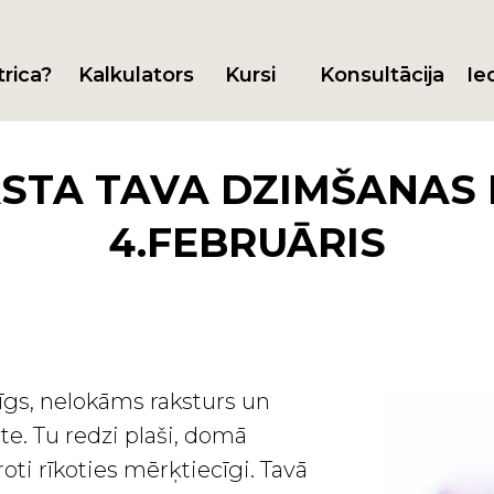
trica?
Kalkulators
Kursi
Konsultācija
Ie
STA TAVA DZIMŠANAS 
4.FEBRUĀRIS
īgs, nelokāms raksturs un
te. Tu redzi plaši, domā
roti rīkoties mērķtiecīgi. Tavā