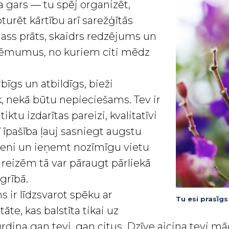
ja gars — tu spēj organizēt,
turēt kārtību arī sarežģītās
ir ass prāts, skaidrs redzējums un
lēmumus, no kuriem citi mēdz
rbīgs un atbildīgs, bieži
, nekā būtu nepieciešams. Tev ir
s tiktu izdarītas pareizi, kvalitatīvi
ī īpašība ļauj sasniegt augstu
meni un ieņemt nozīmīgu vietu
 reizēm tā var pāraugt pārliekā
grībā.
s ir līdzsvarot spēku ar
Tu esi prasīgs
tāte, kas balstīta tikai uz
dina gan tevi, gan citus. Dzīve aicina tevi māc