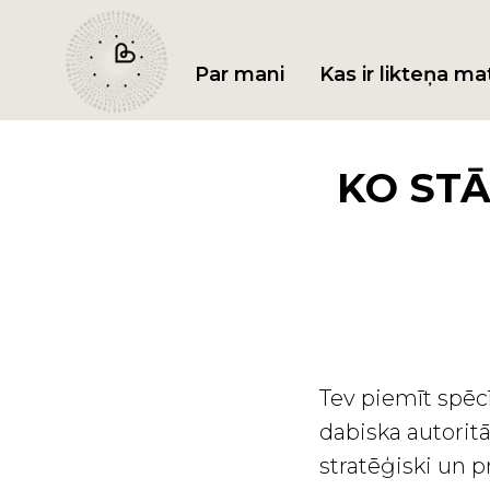
Par mani
Kas ir likteņa ma
KO STĀ
Tev piemīt spēc
dabiska autoritā
stratēģiski un p