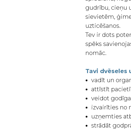
gudrību, cieņu u
sievietēm, ģimen
uzticēšanos.
Tev ir dots pote
spēks savienojas
nomāc.
Tavi dvēseles
vadīt un organ
attīstīt pacie
veidot godīgas
izvairīties n
uzņemties atb
strādāt godpr