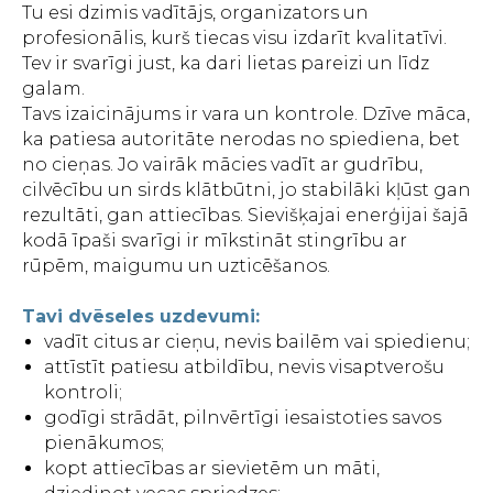
Tu esi dzimis vadītājs, organizators un
profesionālis, kurš tiecas visu izdarīt kvalitatīvi.
Tev ir svarīgi just, ka dari lietas pareizi un līdz
galam.
Tavs izaicinājums ir vara un kontrole. Dzīve māca,
ka patiesa autoritāte nerodas no spiediena, bet
no cieņas. Jo vairāk mācies vadīt ar gudrību,
cilvēcību un sirds klātbūtni, jo stabilāki kļūst gan
rezultāti, gan attiecības. Sievišķajai enerģijai šajā
kodā īpaši svarīgi ir mīkstināt stingrību ar
rūpēm, maigumu un uzticēšanos.
Tavi dvēseles uzdevumi:
vadīt citus ar cieņu, nevis bailēm vai spiedienu;
attīstīt patiesu atbildību, nevis visaptverošu
kontroli;
godīgi strādāt, pilnvērtīgi iesaistoties savos
pienākumos;
kopt attiecības ar sievietēm un māti,