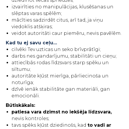
dziedinot vecas spriedzes;
izvairīties no manipulācijas, klusēšanas un
slēptas varas spēlēm;
mācīties sadzirdēt citus, arī tad, ja viņu
viedoklis atšķiras;
veidot autoritāti caur piemēru, nevis pavēlēm.
Kad tu ej savu ceļu…
cilvēki Tev uzticas un seko brīvprātīgi;
darbs nes gandarījumu, stabilitāti un cieņu;
attiecībās rodas līdzsvars starp spēku un
siltumu;
autoritāte kļūst mierīga, pārliecinoša un
noturīga;
dzīvē ienāk stabilitāte gan materiāli, gan
emocionāli.
Būtiskākais:
patiesa vara dzimst no iekšēja līdzsvara,
nevis kontroles;
tavs spēks kļūst dziedinošs, kad
to vadi ar