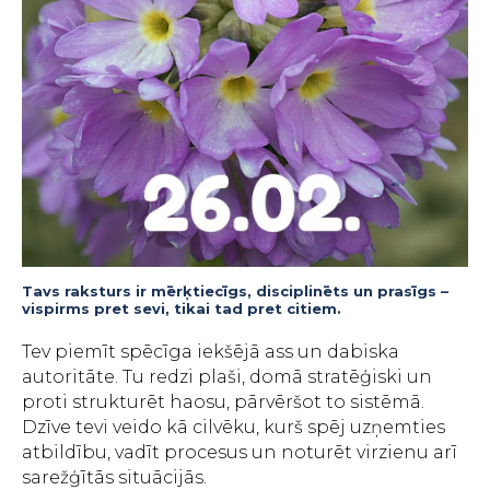
Tavs raksturs ir mērķtiecīgs, disciplinēts un prasīgs –
vispirms pret sevi, tikai tad pret citiem.
Tev piemīt spēcīga iekšējā ass un dabiska
autoritāte. Tu redzi plaši, domā stratēģiski un
proti strukturēt haosu, pārvēršot to sistēmā.
Dzīve tevi veido kā cilvēku, kurš spēj uzņemties
atbildību, vadīt procesus un noturēt virzienu arī
sarežģītās situācijās.