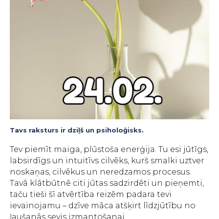
Tavs raksturs ir dziļš un psiholoģisks.
Tev piemīt maiga, plūstoša enerģija. Tu esi jūtīgs,
labsirdīgs un intuitīvs cilvēks, kurš smalki uztver
noskaņas, cilvēkus un neredzamos procesus.
Tavā klātbūtnē citi jūtas sadzirdēti un pieņemti,
taču tieši šī atvērtība reizēm padara tevi
ievainojamu – dzīve māca atšķirt līdzjūtību no
ļaušanās sevis izmantošanai.