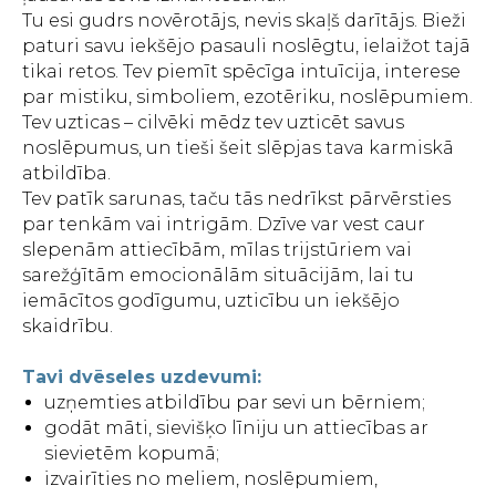
Tu esi gudrs novērotājs, nevis skaļš darītājs. Bieži
paturi savu iekšējo pasauli noslēgtu, ielaižot tajā
tikai retos. Tev piemīt spēcīga intuīcija, interese
par mistiku, simboliem, ezotēriku, noslēpumiem.
Tev uzticas – cilvēki mēdz tev uzticēt savus
noslēpumus, un tieši šeit slēpjas tava karmiskā
atbildība.
Tev patīk sarunas, taču tās nedrīkst pārvērsties
par tenkām vai intrigām. Dzīve var vest caur
slepenām attiecībām, mīlas trijstūriem vai
sarežģītām emocionālām situācijām, lai tu
iemācītos godīgumu, uzticību un iekšējo
skaidrību.
Tavi dvēseles uzdevumi:
uzņemties atbildību par sevi un bērniem;
godāt māti, sievišķo līniju un attiecības ar
sievietēm kopumā;
izvairīties no meliem, noslēpumiem,