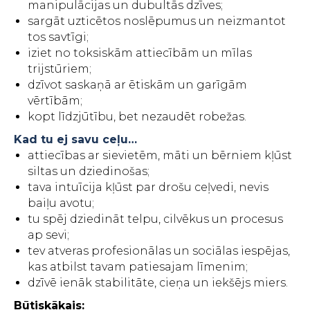
manipulācijas un dubultās dzīves;
sargāt uzticētos noslēpumus un neizmantot
tos savtīgi;
iziet no toksiskām attiecībām un mīlas
trijstūriem;
dzīvot saskaņā ar ētiskām un garīgām
vērtībām;
kopt līdzjūtību, bet nezaudēt robežas.
Kad tu ej savu ceļu…
attiecības ar sievietēm, māti un bērniem kļūst
siltas un dziedinošas;
tava intuīcija kļūst par drošu ceļvedi, nevis
baiļu avotu;
tu spēj dziedināt telpu, cilvēkus un procesus
ap sevi;
tev atveras profesionālas un sociālas iespējas,
kas atbilst tavam patiesajam līmenim;
dzīvē ienāk stabilitāte, cieņa un iekšējs miers.
Būtiskākais: