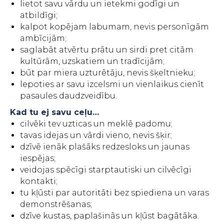
lietot savu vārdu un ietekmi godīgi un
atbildīgi;
kalpot kopējam labumam, nevis personīgām
ambīcijām;
saglabāt atvērtu prātu un sirdi pret citām
kultūrām, uzskatiem un tradīcijām;
būt par miera uzturētāju, nevis šķeltnieku;
lepoties ar savu izcelsmi un vienlaikus cienīt
pasaules daudzveidību.
Kad tu ej savu ceļu…
cilvēki tev uzticas un meklē padomu;
tavas idejas un vārdi vieno, nevis šķir;
dzīvē ienāk plašāks redzesloks un jaunas
iespējas;
veidojas spēcīgi starptautiski un cilvēcīgi
kontakti;
tu kļūsti par autoritāti bez spiediena un varas
demonstrēšanas;
dzīve kustas, paplašinās un kļūst bagātāka.