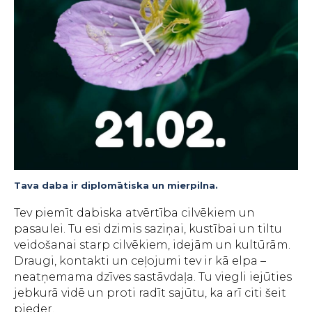
Tava daba ir diplomātiska un mierpilna.
Tev piemīt dabiska atvērtība cilvēkiem un
pasaulei. Tu esi dzimis saziņai, kustībai un tiltu
veidošanai starp cilvēkiem, idejām un kultūrām.
Draugi, kontakti un ceļojumi tev ir kā elpa –
neatņemama dzīves sastāvdaļa. Tu viegli iejūties
jebkurā vidē un proti radīt sajūtu, ka arī citi šeit
pieder.