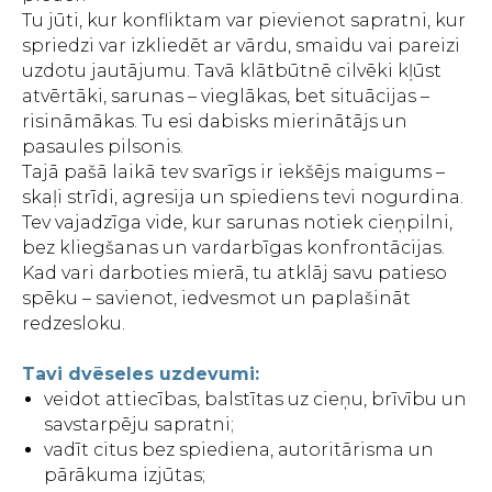
Tu jūti, kur konfliktam var pievienot sapratni, kur
spriedzi var izkliedēt ar vārdu, smaidu vai pareizi
uzdotu jautājumu. Tavā klātbūtnē cilvēki kļūst
atvērtāki, sarunas – vieglākas, bet situācijas –
risināmākas. Tu esi dabisks mierinātājs un
pasaules pilsonis.
Tajā pašā laikā tev svarīgs ir iekšējs maigums –
skaļi strīdi, agresija un spiediens tevi nogurdina.
Tev vajadzīga vide, kur sarunas notiek cieņpilni,
bez kliegšanas un vardarbīgas konfrontācijas.
Kad vari darboties mierā, tu atklāj savu patieso
spēku – savienot, iedvesmot un paplašināt
redzesloku.
Tavi dvēseles uzdevumi:
veidot attiecības, balstītas uz cieņu, brīvību un
savstarpēju sapratni;
vadīt citus bez spiediena, autoritārisma un
pārākuma izjūtas;