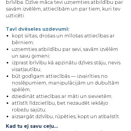
brīvība. Dzīve māca tevi uzņemties atbildību par
savām izvēlēm, attiecībām un par tiem, kuri tev
uzticēti.
Tavi dvēseles uzdevumi:
kopt siltas, drošas un mīlošas attiecības ar
bērniem;
uzņemties atbildību par sevi, savām izvēlēm
un savu ģimeni;
izprast brīvību kā apzinātu dzīves stāju, nevis
visatļautību;
būt godīgam attiecībās — izvairīties no
noslēpumiem, manipulācijām un dubultām
spēlēm;
dziedināt attiecības ar māti un sievietēm;
attīstīt līdzcietību, bet nezaudēt iekšējo
robežu sajūtu;
aizsargāt dzīvību, rūpēties, kopt un atbalstīt.
Kad tu ej savu ceļu…