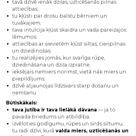
tavā dzīvē ienāk dziļas, uzticēšanās pilnas
attiecības;
tu kļūsti par drošu balstu bērniem un
tuvākajiem;
tava intuīcija kļūst skaidra un vada pareizajos
lēmumos;
attiecības ar sievietēm kļūst siltas, cieņpilnas
un dziedinošas;
tu realizējies jomās, kur svarīga rūpe,
dziedināšana un dziļa izpratne;
iekšējais nemiers norimst, vietā nāk miers un
piepildījums;
dzīvē atjaunojas līdzsvars starp došanu un
ņemšanu.
Būtiskākais:
tava jutība ir tava lielākā dāvana
— ja to
pavada briedums un atbildība;
izvēloties godīgumu, rūpes un sirds siltumu,
tu radi dzīvi, kurā
valda miers, uzticēšanās un