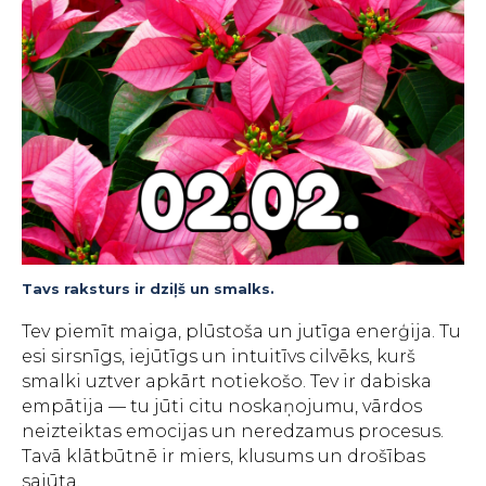
Tavs raksturs ir dziļš un smalks.
Tev piemīt maiga, plūstoša un jutīga enerģija. Tu
esi sirsnīgs, iejūtīgs un intuitīvs cilvēks, kurš
smalki uztver apkārt notiekošo. Tev ir dabiska
empātija — tu jūti citu noskaņojumu, vārdos
neizteiktas emocijas un neredzamus procesus.
Tavā klātbūtnē ir miers, klusums un drošības
sajūta.