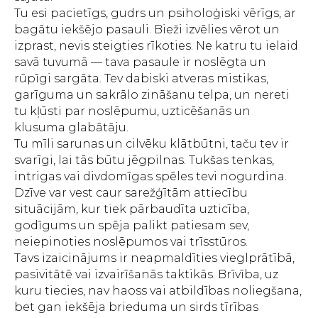
Tu esi pacietīgs, gudrs un psiholoģiski vērīgs, ar
bagātu iekšējo pasauli. Bieži izvēlies vērot un
izprast, nevis steigties rīkoties. Ne katru tu ielaid
savā tuvumā — tava pasaule ir noslēgta un
rūpīgi sargāta. Tev dabiski atveras mistikas,
garīguma un sakrālo zināšanu telpa, un nereti
tu kļūsti par noslēpumu, uzticēšanās un
klusuma glabātāju.
Tu mīli sarunas un cilvēku klātbūtni, taču tev ir
svarīgi, lai tās būtu jēgpilnas. Tukšas tenkas,
intrigas vai divdomīgas spēles tevi nogurdina.
Dzīve var vest caur sarežģītām attiecību
situācijām, kur tiek pārbaudīta uzticība,
godīgums un spēja palikt patiesam sev,
neiepinoties noslēpumos vai trīsstūros.
Tavs izaicinājums ir neapmaldīties vieglprātībā,
pasivitātē vai izvairīšanās taktikās. Brīvība, uz
kuru tiecies, nav haoss vai atbildības noliegšana,
bet gan iekšēja brieduma un sirds tīrības