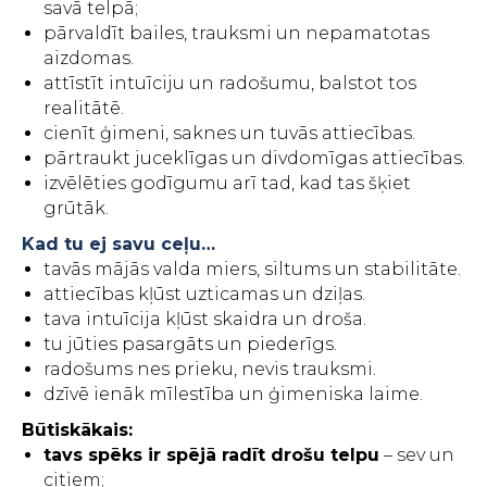
savā telpā;
pārvaldīt bailes, trauksmi un nepamatotas
aizdomas.
attīstīt intuīciju un radošumu, balstot tos
realitātē.
cienīt ģimeni, saknes un tuvās attiecības.
pārtraukt juceklīgas un divdomīgas attiecības.
izvēlēties godīgumu arī tad, kad tas šķiet
grūtāk.
Kad tu ej savu ceļu…
tavās mājās valda miers, siltums un stabilitāte.
attiecības kļūst uzticamas un dziļas.
tava intuīcija kļūst skaidra un droša.
tu jūties pasargāts un piederīgs.
radošums nes prieku, nevis trauksmi.
dzīvē ienāk mīlestība un ģimeniska laime.
Būtiskākais:
tavs spēks ir spējā radīt drošu telpu
– sev un
citiem;