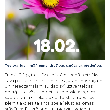
Tev svarīgs ir mājīgums, drošības sajūta un piederība.
Tu esi jūtīgs, intuitīvs un iztēles bagāts cilvēks.
Tavā pasaulē liela nozīme ir sajūtām, noskaņām
un neredzamajam. Tu dabiski uztver telpas
enerģiju, cilvēku emocijas un noskaņas, bieži
saproti vairāk, nekā tiek pateikts vārdos. Tev
piemīt aktiera talants, spēja iejusties lomās,
stāstīt, radīt, iztēloties un piešķirt ikdienai