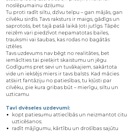
noslēpumainu dziļumu.
Tu proti radīt siltu, dzīvu telpu – gan mājās, gan
cilvēku sirdīs. Tavs raksturs ir maigs, gādīgs un
saprotošs, bet tajā pašā laikā ļoti jutīgs. Tāpēc
reizēm vari piedzīvot nepamatotas bailes,
trauksmi vai šaubas, kas rodas no bagātās
iztēles.
Tavs uzdevums nav bēgt no realitātes, bet
iemācīties tai piešķirt skaistumu un jēgu.
Godīgums pret sevi un tuvākajiem, sakārtota
vide un iekšējs miers ir tavs balsts. Kad mācies
atšķirt fantāziju no patiesības, tu kļūsti par
cilvēku, pie kura gribas būt – mierīgu, siltu un
uzticamu.
Tavi dvēseles uzdevumi:
kopt patiesumu attiecībās un neizmantot citu
uzticēšanos;
radīt mājīgumu, kārtību un drošības sajūtu