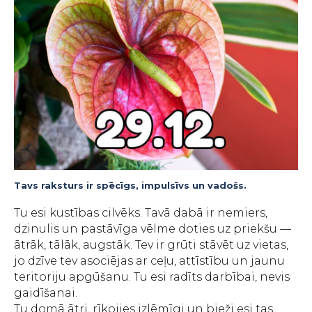
Tavs raksturs ir spēcīgs, impulsīvs un vadošs.
Tu esi kustības cilvēks. Tavā dabā ir nemiers,
dzinulis un pastāvīga vēlme doties uz priekšu —
ātrāk, tālāk, augstāk. Tev ir grūti stāvēt uz vietas,
jo dzīve tev asociējas ar ceļu, attīstību un jaunu
teritoriju apgūšanu. Tu esi radīts darbībai, nevis
gaidīšanai.
Tu domā ātri, rīkojies izlēmīgi un bieži esi tas,