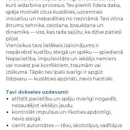
kurš iedarbina procesus. Tev piemīt līdera daba,
spēja motivēt citus kustēties, uzņemties
iniciatīvu un nebaidīties no nezināmā. Tevi vilina
ātrums, tehnika, ceļošana, braukšana un
dinamika — viss, kas rada sajūtu, ka dzīve patiesi
plūst.
Vienlaikus tavs lielākais izaicinājums ir
nepārvērst kustību steigā un spēku — spiedienā.
Nepacietība, impulsivitāte un iekšējs nemiers
var novest pie konfliktiem, traumām vai
izsīkuma. Tāpēc tev īpaši svarīgi ir apgūt
līdzsvaru — kustēties apzināti, nevis haotiski.
Tavi dvēseles uzdevumi:
attīstīt pacietību un spēju mierīgi nogaidīt,
nezaudējot iekšējo jaudu;
kontrolēt impulsus un rīkoties apdomīgi,
nevis steigā;
cienīt autoritātes — tēvu, skolotājus, vadītājus