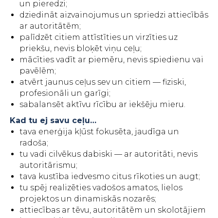
un pieredzi;
dziedināt aizvainojumus un spriedzi attiecībās
ar autoritātēm;
palīdzēt citiem attīstīties un virzīties uz
priekšu, nevis bloķēt viņu ceļu;
mācīties vadīt ar piemēru, nevis spiedienu vai
pavēlēm;
atvērt jaunus ceļus sev un citiem — fiziski,
profesionāli un garīgi;
sabalansēt aktīvu rīcību ar iekšēju mieru.
Kad tu ej savu ceļu…
tava enerģija kļūst fokusēta, jaudīga un
radoša;
tu vadi cilvēkus dabiski — ar autoritāti, nevis
autoritārismu;
tava kustība iedvesmo citus rīkoties un augt;
tu spēj realizēties vadošos amatos, lielos
projektos un dinamiskās nozarēs;
attiecības ar tēvu, autoritātēm un skolotājiem