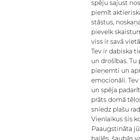
spēju sajust nos
piemīt aktieriska
stāstus, noskaņ
pievelk skaistum
viss ir savā vietā
Tev ir dabiska 
un drošības. Tu p
pieņemti un aprū
emocionāli. Tev 
un spēja padarī
prāts domā tēlos
sniedz plašu ra
Vienlaikus šis k
Paaugstināta jū
bailēs, šaubās v