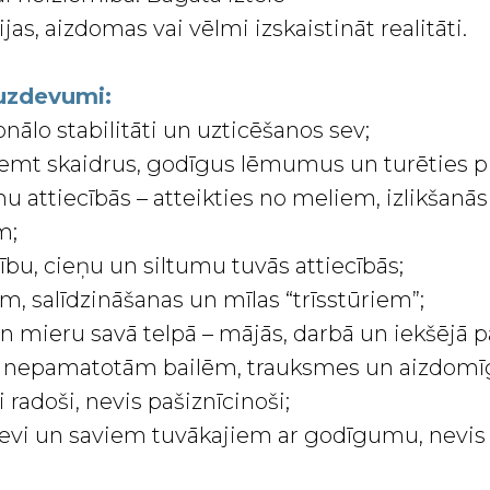
jas, aizdomas vai vēlmi izskaistināt realitāti.
 uzdevumi:
onālo stabilitāti un uzticēšanos sev;
emt skaidrus, godīgus lēmumus un turēties p
u attiecībās – atteikties no meliem, izlikšanās
m;
ību, cieņu un siltumu tuvās attiecībās;
m, salīdzināšanas un mīlas “trīsstūriem”;
un mieru savā telpā – mājās, darbā un iekšējā p
no nepamatotām bailēm, trauksmes un aizdom
i radoši, nevis pašiznīcinoši;
sevi un saviem tuvākajiem ar godīgumu, nevi