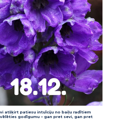
i atšķirt patiesu intuīciju no baiļu radītiem
zvēlēties godīgumu – gan pret sevi, gan pret