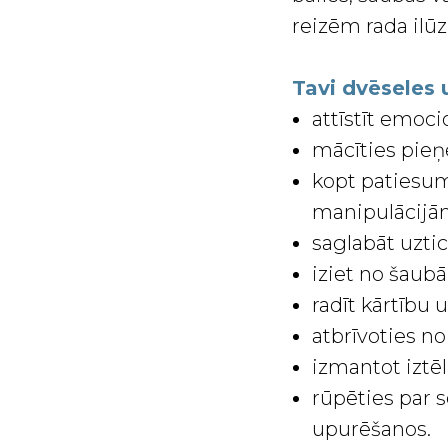
reizēm rada ilūzi
Tavi dvēseles
attīstīt emoci
mācīties pieņ
kopt patiesum
manipulācijā
saglabāt uztic
iziet no šaubā
radīt kārtību 
atbrīvoties 
izmantot iztēl
rūpēties par 
upurēšanos.