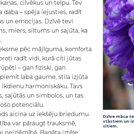
kaņas, cilvēkus un telpu. Tev
 daba – spēja iejusties, radīt
as un emocijas. Dzīvē tevi
s, miers, siltums un sajūta, ka
.
tieksme pēc mājīguma, komforta
roti radīt vidi, kurā citi jūtas
pēti – gan fiziski, gan
piemīt laba gaume, stila izjūta
t ikdienu harmoniskāku. Tavs
, sajūtās un simbolos, un tas
došo potenciālu.
ods aicina uz iekšēju briedumu.
Dzīve māca tev
stāstiem un i
tība var pāraugt trauksmē,
citiem.
ai neizlēmībā. Bagāta iztēle