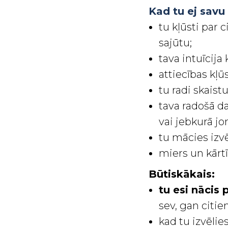
Kad tu ej savu
tu kļūsti par 
sajūtu;
tava intuīcija
attiecības kļūs
tu radi skaist
tava radošā da
vai jebkurā jo
tu mācies izvē
miers un kārtī
Būtiskākais:
tu esi nācis 
sev, gan citie
kad tu izvēlie