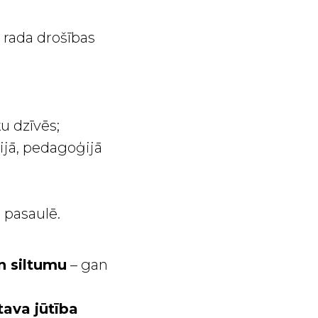
 rada drošības
u dzīvēs;
rijā, pedagoģijā
ā pasaulē.
un siltumu
– gan
tava jūtība