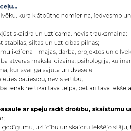
 ceļu…
cilvēku, kura klātbūtne nomierina, iedvesmo un
 kļūst skaidra un uzticama, nevis trauksmaina;
t stabilas, siltas un uzticības pilnas;
umu ikdienā – mājās, darbā, projektos un cilvēk
ba atveras mākslā, dizainā, psiholoģijā, kulinā
mā, kur svarīga sajūta un dvēsele;
lēties patiesību, nevis ērtību;
ba ienāk ne tikai tavā telpā, bet arī tavā iekšēj
pasaulē ar spēju radīt drošību, skaistumu 
m;
s godīgumu, uzticību un skaidru iekšējo stāju,