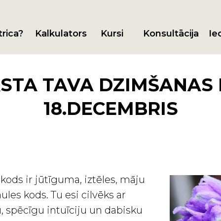
trica?
Kalkulators
Kursi
Konsultācija
Ie
STA TAVA DZIMŠANAS 
18.DECEMBRIS
kods ir jūtīguma, iztēles, māju
ules kods. Tu esi cilvēks ar
, spēcīgu intuīciju un dabisku