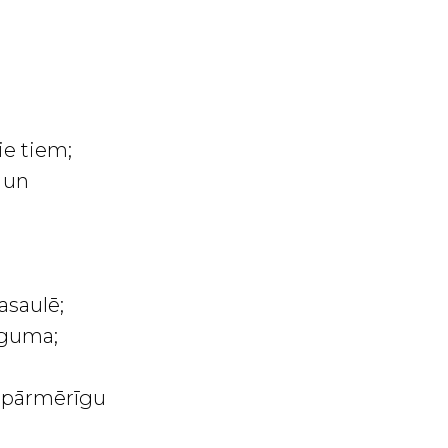
ie tiem;
 un
asaulē;
īguma;
s pārmērīgu