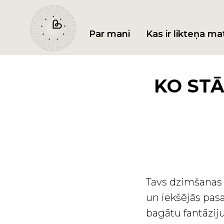
Par mani
Kas ir likteņa ma
KO STĀ
Tavs dzimšanas 
un iekšējās pasa
bagātu fantāziju